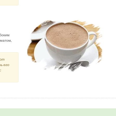
боким
матом,
тот
ь его
с