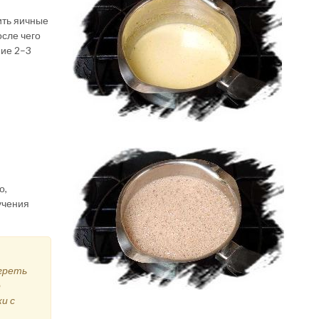
ить яичные
осле чего
ние 2–3
о,
учения
греть
о
и с