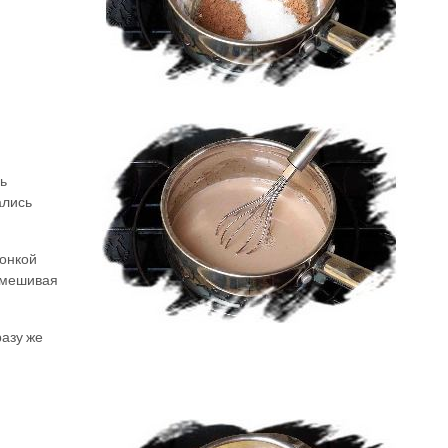
ь
ались
тонкой
ремешивая
разу же