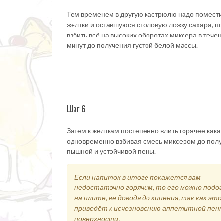
Тем временем в другую кастрюлю надо помест
желтки и оставшуюся столовую ложку сахара, п
взбить всё на высоких оборотах миксера в тече
минут до получения густой белой массы.
Шаг 6
Затем к желткам постепенно влить горячее кака
одновременно взбивая смесь миксером до пол
пышной и устойчивой пены.
Если напиток в итоге покажется вам
недостаточно горячим, то его можно подо
на плите, не доводя до кипения, так как эт
приведёт к исчезновению аппетитной пенк
поверхности.