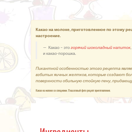
Какао на молоке, приготовленное по этому ре
настроение.
Какао – это
горячий шоколадный напиток
и какао-порошка.
Пикантной особенностью этого рецепта являет
взбитых яичных желтков, которые создают бо
поверхности обильную стойкую пену, придающу
Какао на молоке со специями. Пошаговый фото рецепт приготовления.
Ингредиенты