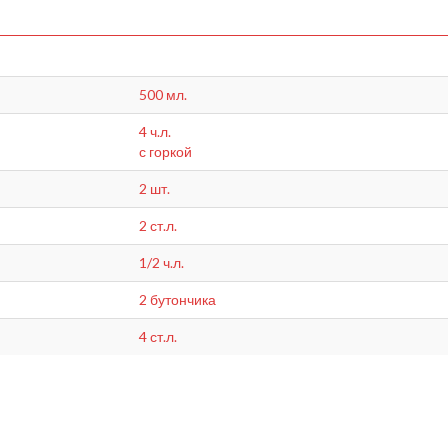
500 мл.
4 ч.л.
с горкой
2 шт.
2 ст.л.
1/2 ч.л.
2 бутончика
4 ст.л.