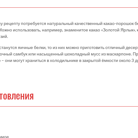
му рецепту потребуется натуральный качественный какао-порошок б
Можно использовать, например, знаменитое какао «Золотой Ярлык», к
зий.
станутся яичные белки, то из них можно приготовить отличный десер
блочный самбук или насыщенный шоколадный мусс из маскарпоне. П
 – они могут храниться в холодильнике в закрытой ёмкости около 3 
товления
самое