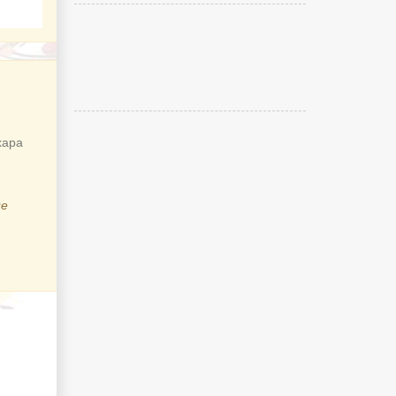
хара
ие