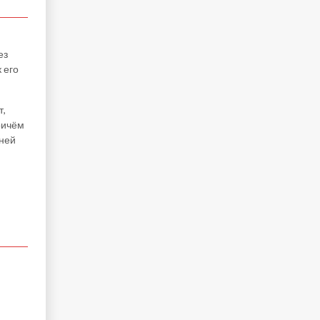
ез
 его
т,
ричём
дней