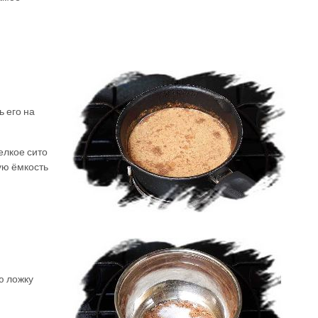
ь его на
елкое сито
ую ёмкость
ю ложку