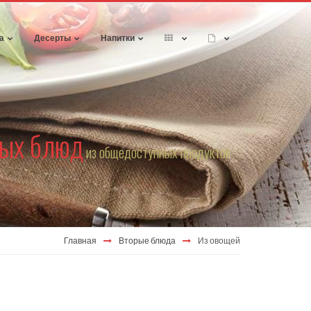
а
Десерты
Напитки
рых блюд
из общедоступных продуктов
Главная
Вторые блюда
Из овощей