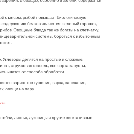
варения. В овощах, особенно в зелени, содержатся
ей с мясом, рыбой повышает биологическую
 содержанию белков являются: зеленый горошек,
 грибов. Овощные блюда так же богаты на клетчатку,
 пищеварительной системы, бороться с избыточным
нитет.
. Углеводы делятся на простые и сложные,
ат, стручковая фасоль, все сорта капусты,
уменьшатся от способа обработки.
ество вариантов тушение, варка, запекание,
ах, овощи на пару.
ры.
тебли, листья, луковицы и другие вегетативные