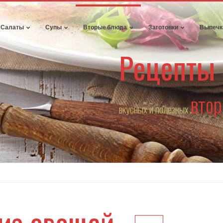
Салаты
Супы
Вторые блюда
Заготовки
Выпечк
Рецепты
вто
вкусных и полезных
 из овощей