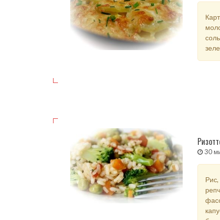
Карт
моло
соль
зеле
Ризотт
30 м
Рис,
репч
фасо
капу