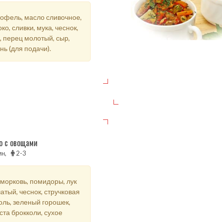
офель, масло сливочное,
ко, сливки, мука, чеснок,
, перец молотый, сыр,
нь (для подачи).
о с овощами
ин,
2-3
 морковь, помидоры, лук
атый, чеснок, стручковая
ль, зеленый горошек,
ста брокколи, сухое