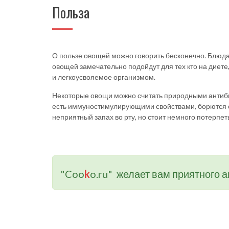
Польза
О пользе овощей можно говорить бесконечно. Блюда 
овощей замечательно подойдут для тех кто на диете
и легкоусвояемое организмом.
Некоторые овощи можно считать природными антибио
есть иммуностимулирующими свойствами, борются с б
неприятный запах во рту, но стоит немного потерпет
"Coo
k
o.ru" желает вам приятного а