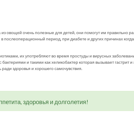
из овощей очень полезные для детей, они помогут им правильно раз
, в послеоперационный период, при диабете и других причинах когда
тиками, их употребляют во время простуды и вирусных заболеваний
актериями и такими как хеликобактер которая вызывает гастрит и яз
ь ради здоровья и хорошего самочувствия.
ппетита, здоровья и долголетия!