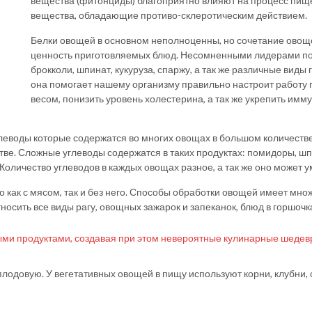
вещества (фитонциды) благоприятно влияют на процесс пище
вещества, обладающие противо-склеротическим действием.
Белки овощей в основном неполноценны, но сочетание овощ
ценность приготовляемых блюд. Несомненными лидерами по
брокколи, шпинат, кукуруза, спаржу, а так же различные виды
она помогает нашему организму правильно настроит работу
весом, понизить уровень холестерина, а так же укрепить имму
леводы которые содержатся во многих овощах в большом количестве
е. Сложные углеводы содержатся в таких продуктах: помидоры, шпин
. Количество углеводов в каждых овощах разное, а так же оно может 
как с мясом, так и без него. Способы обработки овощей имеет множ
тносить все виды рагу, овощных зажарок и запеканок, блюд в горшочк
ыми продуктами, создавая при этом невероятные кулинарные шедев
лодовую. У вегетативных овощей в пищу используют корни, клубни, с